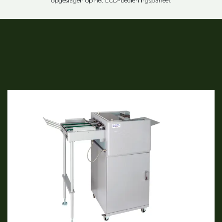
opgeslagen op het LCD-bedieningspaneel.