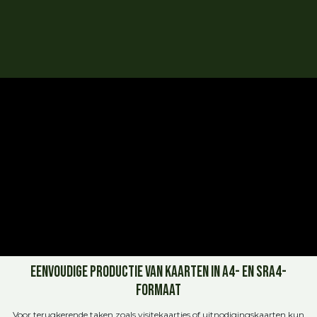
Eenvoudige productie van kaarten in A4- en SRA4-
formaat
Voor terugkerende taken zoals visitekaartjes of uitnodigingskaarten kun